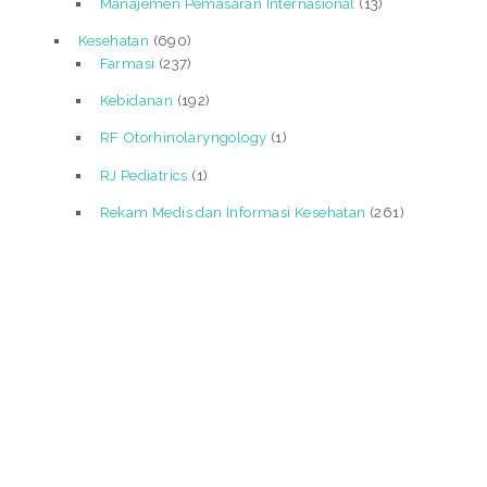
Manajemen Pemasaran Internasional
(13)
Kesehatan
(690)
Farmasi
(237)
Kebidanan
(192)
RF Otorhinolaryngology
(1)
RJ Pediatrics
(1)
Rekam Medis dan Informasi Kesehatan
(261)